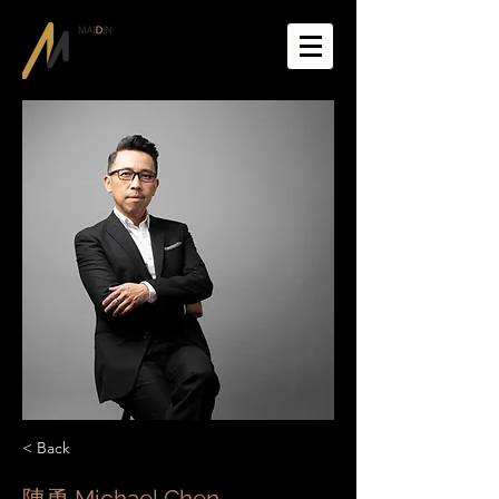
< Back
陳勇 Michael Chen