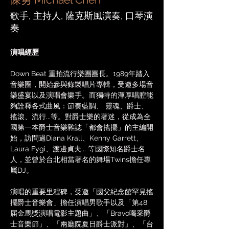
歌手, 主持人, 薩克斯風演奏, 口琴演
奏
演唱經歷
Down Beat 重拍流行樂團團長。1989年踏入
音樂圈，開始參與錄製唱片專輯，受邀多場音
樂盛宴以及演唱會樂手。而獨特的渾厚唱腔能
夠詮釋各式曲風：節奏藍調、 靈魂、爵士、
搖滾、流行...等。對爵士樂的著迷，從成為全
國第一本爵士音樂雜誌「都會搖擺」的主編開
始，訪問過Diana Krall、Kenny Garrett、
Laura Fygi、渡邊貞夫... 等國際知名爵士名
人，並曾於台北相當著名的舞場Twins擔任專
屬DJ。
演唱的重要里程碑，受邀「國父紀念館罕見搖
擺爵士音樂會」擔任演唱男歌手以及「第48
届金馬獎演唱電影主題曲」、「Bravo喝采爵
士音樂節」、「兩廳院夏日爵士派對」、「台