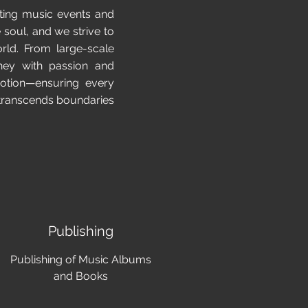
oting music events and
 soul, and we strive to
orld. From large-scale
rney with passion and
motion—ensuring every
t transcends boundaries
Publishing
Publishing of Music Albums
and Books