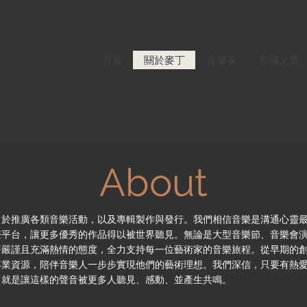
首頁
關於麥丁
音樂家
專欄文章
About
力於推廣各類音樂活動，以及專輯製作與發行。我們相信音樂是溝通心靈
聲平台，讓更多優秀的作品得以被世界聽見。無論是大型音樂節、音樂會
著嚴謹且充滿熱情的態度，全力支持每一位藝術家的音樂旅程。從早期的
專業資源，陪伴音樂人一步步實現他們的藝術理想。我們深信，只要有熱
，就是讓這樣的聲音被更多人聽見、感動、並產生共鳴。