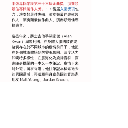
本張專輯榮獲第三十三屆金曲獎「演奏類
最佳專輯製作人獎」
！！當屆
入圍獎項
包
含：演奏類最佳專輯、演奏類最佳專輯製
作人、演奏類最佳作曲人、演奏類最佳專
輯錄音。
這些年來，爵士吉他手關家傑（Alan 
Kwan）周遊列國。在身體大腦四肢仍能
確切存在於不同城市的疫情前日子，他把
在各個城市體驗到的靈魂氛圍、溫度活力
和獨特多樣性，在腦海化為旋律音符，寫
進隨身攜帶的一本又一本筆記。疫情下未
能外遊，留在香港，他往筆記本檢索過去
的異國靈感，再遙距與身處美國的音樂家
朋友 Matt Young、Jordan Gheen、
Mike Luzecky 和 Dayna Stephens，透過
虛擬的數位世界溝通合作，期望一同透過
音樂，刻劃出不存在於實體世界的「建
築」，作為存放各種城市精神的載體。
《Between Now and Never》（逗號與
句號之間）交織出超越地域、遊走虛實、
穿梭時空，在網路留下足印的十首歌曲，
成就了一個意念上的永恆旅程。旋律紮根