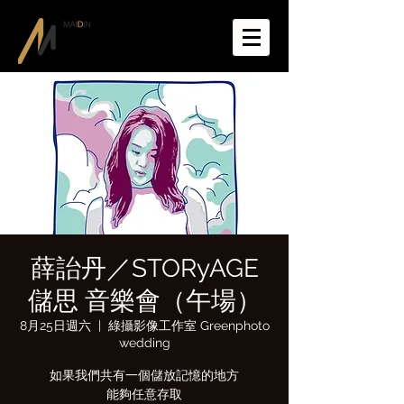
薛詒丹／STORyAGE
儲思 音樂會（午場）
8月25日週六
  |  
綠攝影像工作室 Greenphoto
wedding
如果我們共有一個儲放記憶的地方
能夠任意存取