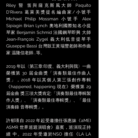
Riley 豎 笛與薩克斯風大師 Paquito
D'Rivera 葛萊美獎提名編曲家/小號手
Michael Philip Mossman 小號手 Alex
Sipiagin Brian Lynch 奧地利國際知名小提
琴家 Benjamin Schmid 法國鋼琴即興 大師
Jean-François Zygel 義大利低音提琴手
Giuseppe Bassi 台灣鼓王黃瑞豐老師和作曲
家 温隆信老師...等。
2019 年以〈第三章:印度、義大利與我〉一曲
榮獲第 30 屆金曲獎「演奏類最佳作曲人
獎」，2018 年以其個人第三張創作專輯
《happened, happening 現在》榮獲第 29
屆金曲 獎三項大獎肯定:「演奏類最佳專輯製
作人獎」、「演奏類最佳專輯獎」、「最佳
演奏錄 音專輯獎」。
許郁瑛自 2022 年起受邀擔任張惠妹《aMEI
ASMR 世界巡迴演唱會》嘉賓，巡演現正持
續 中。2022 年受邀於NSO 擔任《LA LA