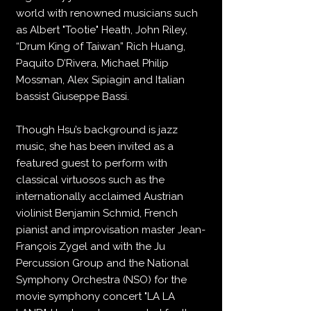
world with renowned musicians such
as Albert "Tootie" Heath, John Riley,
“Drum King of Taiwan” Rich Huang,
Paquito D’Rivera, Michael Philip
Mossman, Alex Sipiagin and Italian
bassist Giuseppe Bassi.
Though Hsu’s background is jazz
music, she has been invited as a
featured guest to perform with
classical virtuosos such as the
internationally acclaimed Austrian
violinist Benjamin Schmid, French
pianist and improvisation master Jean-
François Zygel and with the Ju
Percussion Group and the National
Symphony Orchestra (NSO) for the
movie symphony concert "LA LA