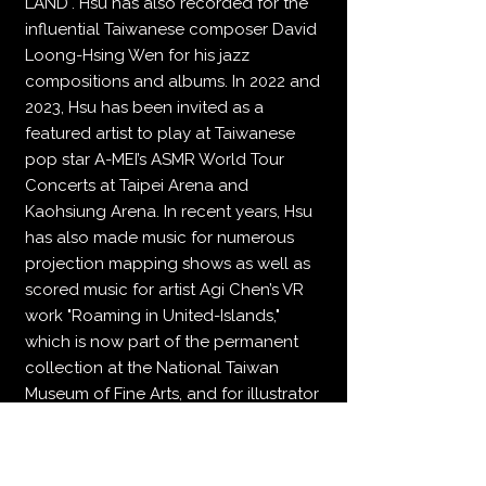
LAND". Hsu has also recorded for the
influential Taiwanese composer David
Loong-Hsing Wen for his jazz
compositions and albums. In 2022 and
2023, Hsu has been invited as a
featured artist to play at Taiwanese
pop star A-MEI’s ASMR World Tour
Concerts at Taipei Arena and
Kaohsiung Arena. In recent years, Hsu
has also made music for numerous
projection mapping shows as well as
scored music for artist Agi Chen’s VR
work "Roaming in United-Islands,"
which is now part of the permanent
collection at the National Taiwan
Museum of Fine Arts, and for illustrator
Miss Charlie's animated short film "Me
and Me".