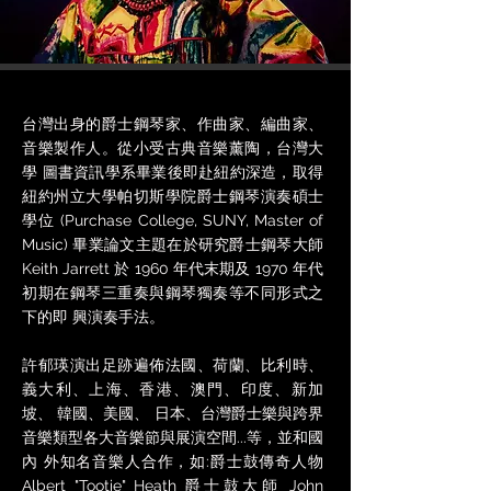
台灣出身的爵士鋼琴家、作曲家、編曲家、
音樂製作人。從小受古典音樂薰陶，台灣大
學 圖書資訊學系畢業後即赴紐約深造，取得
紐約州立大學帕切斯學院爵士鋼琴演奏碩士
學位 (Purchase College, SUNY, Master of
Music) 畢業論文主題在於研究爵士鋼琴大師
Keith Jarrett 於 1960 年代末期及 1970 年代
初期在鋼琴三重奏與鋼琴獨奏等不同形式之
下的即 興演奏手法。
許郁瑛演出足跡遍佈法國、荷蘭、比利時、
義大利、上海、香港、澳門、印度、新加
坡、 韓國、美國、 日本、台灣爵士樂與跨界
音樂類型各大音樂節與展演空間...等，並和國
內 外知名音樂人合作，如:爵士鼓傳奇人物
Albert "Tootie" Heath 爵士鼓大師 John