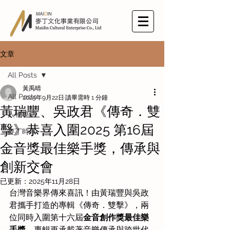
文章
All Posts
黃禹晴
All Posts
2025年9月22日
讀畢需時 1 分鐘
黃瑞豐、吳政君《傳奇．雙
人物專訪
擊》恭喜入圍2025 第16屆
麥丁時事
金音獎最佳樂手獎，傳承與
創新交會
已更新：
2025年11月28日
台灣音樂界傳來喜訊！由黃瑞豐與吳政
君攜手打造的專輯《傳奇．雙擊》，兩
位同時入圍第十六屆
金音創作獎最佳樂
手獎
。專輯更承載著音樂傳承與跨世代