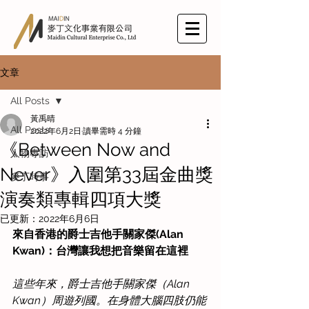
文章
All Posts
黃禹晴
All Posts
2022年6月2日
讀畢需時 4 分鐘
《Between Now and
人物專訪
Never》入圍第33屆金曲獎
麥丁時事
演奏類專輯四項大獎
已更新：
2022年6月6日
來自香港的爵士吉他手關家傑(Alan 
Kwan)：台灣讓我想把音樂留在這裡
這些年來，爵士吉他手關家傑（Alan 
Kwan）周遊列國。在身體大腦四肢仍能