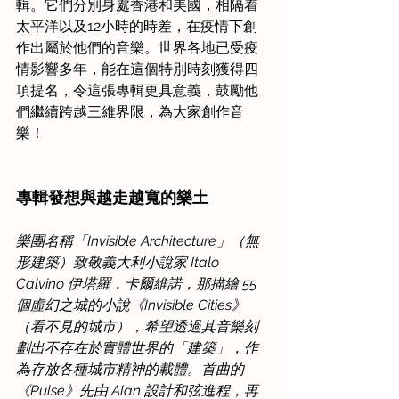
輯。它們分別身處香港和美國，相隔着
太平洋以及12小時的時差，在疫情下創
作出屬於他們的音樂。世界各地已受疫
情影響多年，能在這個特別時刻獲得四
項提名，令這張專輯更具意義，鼓勵他
們繼續跨越三維界限，為大家創作音
樂！
專輯發想與越走越寬的樂土
樂團名稱「Invisible Architecture」（無
形建築）致敬義大利小說家 Italo 
Calvino 伊塔羅．卡爾維諾，那描繪 55 
個虛幻之城的小說《Invisible Cities》
（看不見的城市），希望透過其音樂刻
劃出不存在於實體世界的「建築」，作
為存放各種城市精神的載體。首曲的
《Pulse》先由 Alan 設計和弦進程，再