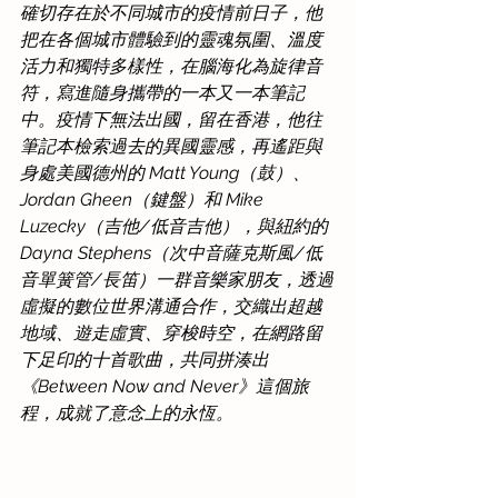
確切存在於不同城市的疫情前日子，他
把在各個城市體驗到的靈魂氛圍、溫度
活力和獨特多樣性，在腦海化為旋律音
符，寫進隨身攜帶的一本又一本筆記
中。疫情下無法出國，留在香港，他往
筆記本檢索過去的異國靈感，再遙距與
身處美國德州的 Matt Young（鼓）、
Jordan Gheen（鍵盤）和 Mike 
Luzecky（吉他/低音吉他），與紐約的 
Dayna Stephens（次中音薩克斯風/低
音單簧管/長笛）一群音樂家朋友，透過
虛擬的數位世界溝通合作，交織出超越
地域、遊走虛實、穿梭時空，在網路留
下足印的十首歌曲，共同拼湊出
《Between Now and Never》這個旅
程，成就了意念上的永恆。