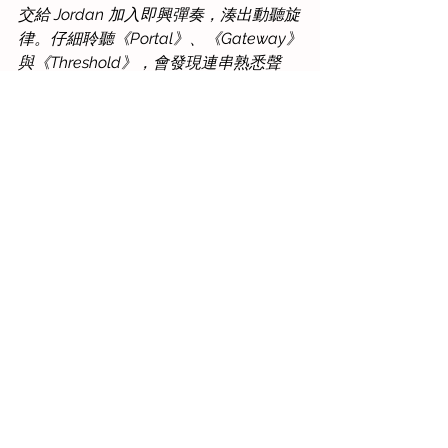
交給 Jordan 加入即興彈奏，湊出動聽旋
律。仔細聆聽《Portal》、《Gateway》
與《Threshold》，會發現連串熟悉聲
音。Alan 將在平凡日子於香港街道上聽
見的人談鳥語，車響燈鳴，一一錄下。
無論當刻身處何地，聽者的耳朵與聲源
之間，必會浮現出記憶中的城市浮世
繪。
最後一曲《Destinesia》，是為專輯中的
概念點題。Destinesia 此字由 
Destination（目的地）與 Amnesia（失
憶）合成，意指人們抵達目的地後，卻
忘掉一開始要到來此地的原因初衷，處
於恍惚模糊的狀態。每每啟動事情的開
初，我們需要目的地指引路向，怎料路
途中夢展花開，最後抵達終點，卻發現
心事未完。原來想像中那樂土可以越走
越寬廣，目的地逐漸變得不再重要。有